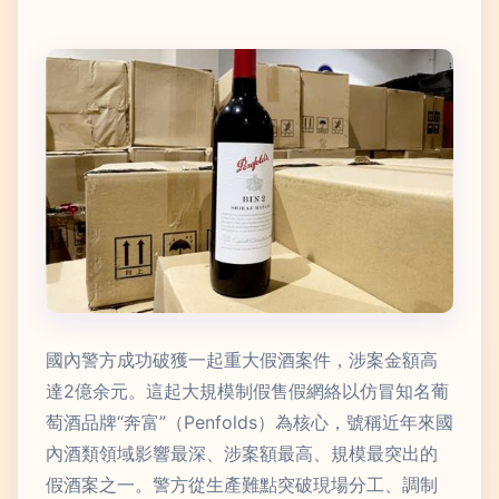
國內警方成功破獲一起重大假酒案件，涉案金額高
達2億余元。這起大規模制假售假網絡以仿冒知名葡
萄酒品牌“奔富”（Penfolds）為核心，號稱近年來國
內酒類領域影響最深、涉案額最高、規模最突出的
假酒案之一。警方從生產難點突破現場分工、調制