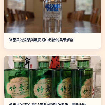
冰巒里的涅槃與溫度 瓶中烈詩的美學解剖
超市里的“假白酒” 3種常被誤認的差酒，盡量少碰