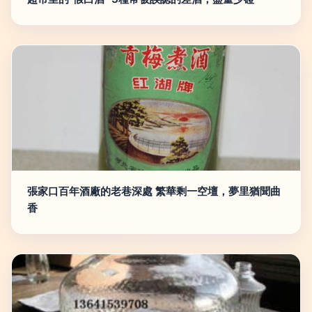
張家口百年酒廠的老巷深處 繁華剩一空壇，夢里猶聞曲
香