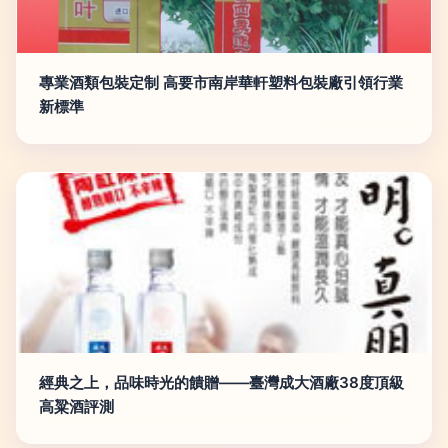
專業酒類包裝定制 高要市南岸華軒塑料包裝廠引領行業
新標準
經典之上，品味時光的饋贈——臺灣成大酒廠38度頂級
高粱酒評測