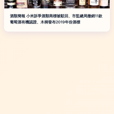
酒類簡報 小米訴爭酒類商標被駁回、市監總局撤銷11款
葡萄酒有機認證、木桐發布2019年份酒標