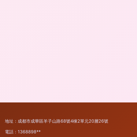
地址：成都市成華區羊子山路68號4棟2單元20層26號
電話：1368898**