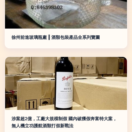
徐州前進玻璃瓶廠 ‖ 酒類包裝產品全系列覽圖
涉案超2億，工廠大規模制假 國內破獲假奔富特大案，
無人機立功護航酒類打假新戰法