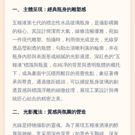
一、 主體呈現：經典瓶身的雕塑感
五糧液第七代的標志性水晶玻璃瓶身，是攝影構圖
的核心。其設計簡潔而大氣，線條流暢優雅，宛如
一件現代雕塑。拍攝時，利用側光或逆光，光線穿
透晶瑩剔透的瓶體，勾勒出清晰利落的輪廓，并在
瓶身內部與表面形成細膩的光影過渡。深紅色的“五
糧液”標識與瓶蓋，在純凈的背景與透明瓶體的襯托
下，成為畫面中沉穩而醒目的視覺焦點，象征著傳
承與尊貴。通過微距鏡頭，可以捕捉瓶身玻璃的剔
透質感與標識浮雕的細微紋理，展現工業設計與傳
統匠心結合的精密之美。
二、 光影魔法：質感與氛圍的營造
光線是靜物攝影的靈魂。為了展現五糧液酒液的醇
厚與神秘，常采用深色背景（如黑色天鵝絨、深灰