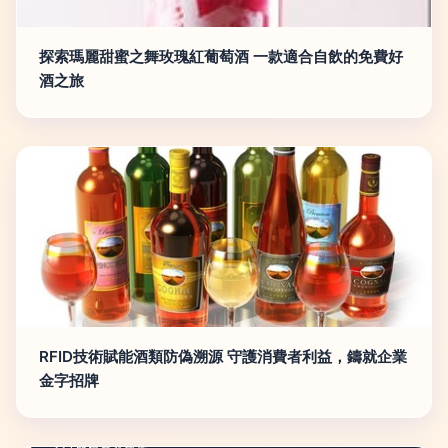
探索瑪麗甜蜜之舞玫瑰紅葡萄酒 一款適合自飲的免費好
酒之旅
RFID技術賦能酒類防偽溯源 守護消費者利益，鑄就企業
金字招牌