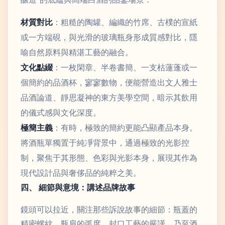
材質對比
：粗糙的陶罐、編織的竹席、古樸的宣紙
或一方端硯，與光滑的玻璃瓶身形成質感對比，隱
喻自然原料與精湛工藝的融合。
文化點綴
：一枚閑章、半卷書簡、一支枯蓮蓬或一
個簡約的品酒杯，寥寥數物，便能營造出文人雅士
品酒論道、靜思凝神的東方美學空間，暗示其飲用
的儀式感與文化深度。
極簡主義
：有時，極致的簡約更能凸顯產品本身。
將酒瓶單獨置于純凈背景中，通過極致的光影控
制，聚焦于其形態、色彩與光影本身，展現其作為
現代設計品與奢侈品的純粹之美。
四、 細節與意境：講述品牌故事
鏡頭可以拉近，關注那些訴說故事的細節：瓶蓋的
精密螺紋、瓶肩的弧度、封口工藝的嚴謹，乃至酒