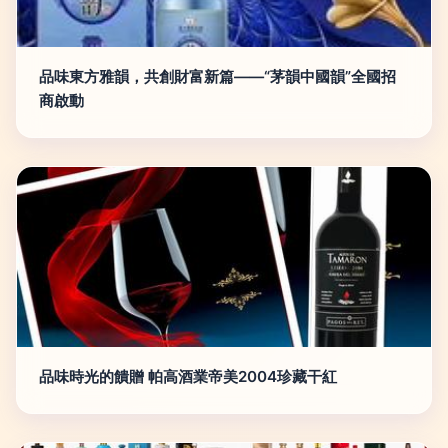
品味東方雅韻，共創財富新篇——“茅韻中國韻”全國招
商啟動
品味時光的饋贈 帕高酒業帝美2004珍藏干紅