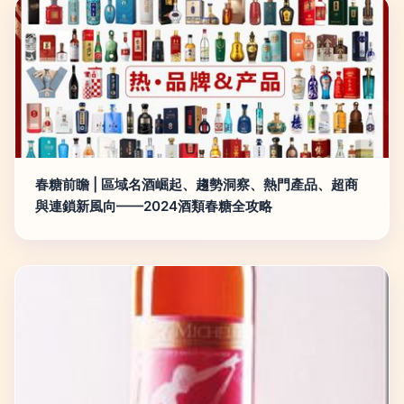
春糖前瞻 | 區域名酒崛起、趨勢洞察、熱門產品、超商
與連鎖新風向——2024酒類春糖全攻略