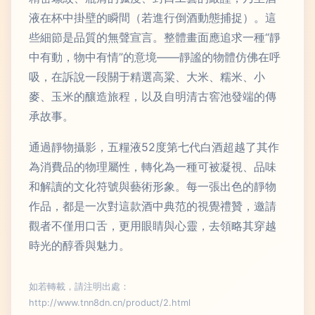
液在杯中掛壁的瞬間（若進行倒酒動態捕捉）。這
些細節是品質的無聲宣言。整體畫面應追求一種“靜
中有動，物中有情”的意境——靜謐的物體仿佛在呼
吸，在訴說一段關于精選高粱、大米、糯米、小
麥、玉米的釀造旅程，以及自明清古窖池發端的傳
承故事。
通過靜物攝影，五糧液52度第七代白酒超越了其作
為消費品的物理屬性，轉化為一種可被凝視、品味
和解讀的文化符號與藝術形象。每一張出色的靜物
作品，都是一次對這款酒中典范的視覺禮贊，邀請
觀者不僅用口舌，更用眼睛與心靈，去領略其穿越
時光的醇香與魅力。
如若轉載，請注明出處：
http://www.tnn8dn.cn/product/2.html