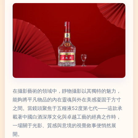
在攝影藝術的領域中，靜物攝影以其獨特的魅力，
能夠將平凡物品的內在靈魂與外在美感凝固于方寸
之間。當鏡頭聚焦于五糧液52度第七代——這款承
載著中國白酒深厚文化與卓越工藝的經典之作時，
一場關于光影、質感與意境的視覺敘事便悄然展
開。