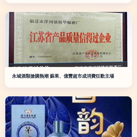
永城酒類搶購熱潮 蘇果、億豐超市成消費狂歡主場