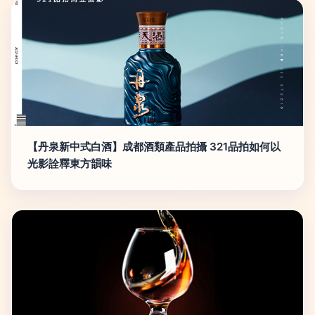
【丹泉新中式白酒】成都酒類產品拍攝 321品拍如何以
光影詮釋東方韻味