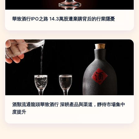
華致酒行IPO之路 14.3萬股遭棄購背后的行業隱憂
酒類流通龍頭華致酒行 深耕產品與渠道，靜待市場集中
度提升