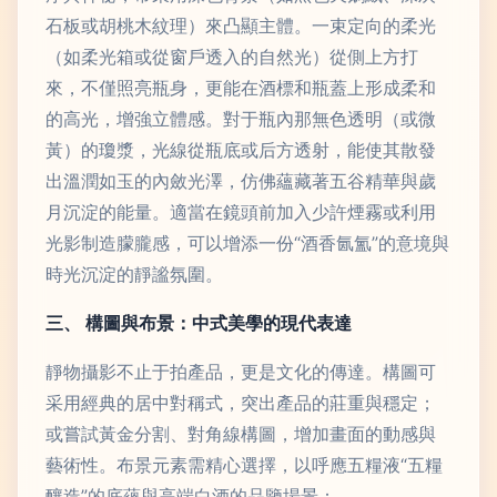
石板或胡桃木紋理）來凸顯主體。一束定向的柔光
（如柔光箱或從窗戶透入的自然光）從側上方打
來，不僅照亮瓶身，更能在酒標和瓶蓋上形成柔和
的高光，增強立體感。對于瓶內那無色透明（或微
黃）的瓊漿，光線從瓶底或后方透射，能使其散發
出溫潤如玉的內斂光澤，仿佛蘊藏著五谷精華與歲
月沉淀的能量。適當在鏡頭前加入少許煙霧或利用
光影制造朦朧感，可以增添一份“酒香氤氳”的意境與
時光沉淀的靜謐氛圍。
三、 構圖與布景：中式美學的現代表達
靜物攝影不止于拍產品，更是文化的傳達。構圖可
采用經典的居中對稱式，突出產品的莊重與穩定；
或嘗試黃金分割、對角線構圖，增加畫面的動感與
藝術性。布景元素需精心選擇，以呼應五糧液“五糧
釀造”的底蘊與高端白酒的品鑒場景：