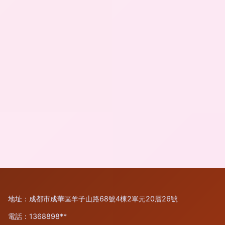
地址：成都市成華區羊子山路68號4棟2單元20層26號
電話：1368898**